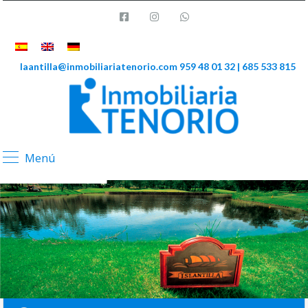
laantilla@inmobiliariatenorio.com
959 48 01 32 | 685 533 815
Menú